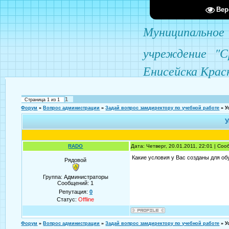
Вер
Муниципаль
учреждение
"С
Енисейска Крас
1
Страница
1
из
1
Форум
»
Вопрос администрации
»
Задай вопрос замдиректору по учебной работе
»
У
У
RADO
Дата: Четверг, 20.01.2011, 22:01 | Со
Какие условия у Вас созданы для об
Рядовой
Группа: Администраторы
Сообщений:
1
Репутация:
0
Статус:
Offline
Форум
»
Вопрос администрации
»
Задай вопрос замдиректору по учебной работе
»
У