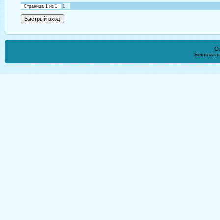
1
Страница
1
из
1
Co
Бесплатн