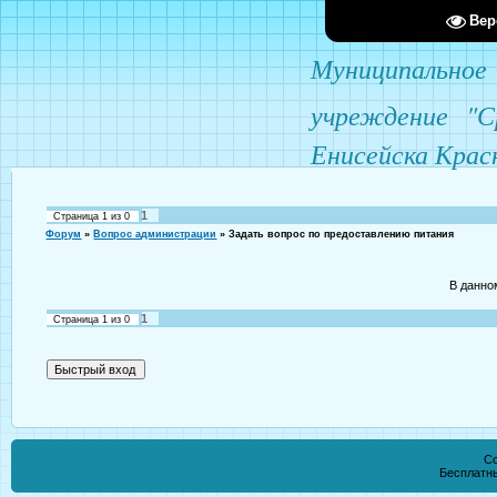
Вер
Муниципаль
учреждение
"С
Енисейска Крас
1
Страница
1
из
0
Форум
»
Вопрос администрации
»
Задать вопрос по предоставлению питания
В данно
1
Страница
1
из
0
Co
Бесплатн