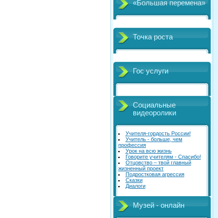
«Большая перемена»
Точка роста
Гос услуги
Социальные
видеоролики
Учителя-гордость России!
Учитель - больше, чем
профессия
Урок на всю жизнь
Говорите учителям - Спасибо!
Отцовство – твой главный
жизненный проект
Подростковая агрессия
Сказки
Диалоги
Музей - онлайн