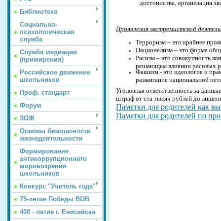
достоинства, организация эк
Библиотека
Социально-
Проявления экстремистской деятел
психологическая
служба
Терроризм
– это крайнее проя
Национализм
– это форма общ
Служба медиации
Расизм
– это совокупность ко
(примирения)
решающем влиянии расовых ра
Фашизм
- это идеология и пр
Российское движение
разжигание национальной нете
школьников
Уголовная ответственность за данные
Проф. стандарт
штраф от ста тысяч рублей до лишен
Форум
Памятки для родителей как вы
Памятки для родителей по пр
ЗОЖ
Основы безопасности
жизнедеятельности
Формирование
антикоррупционного
мировозрения
школьников
Конкурс "Учитель года"
75-летие Победы ВОВ
400 - летие г. Енисейска