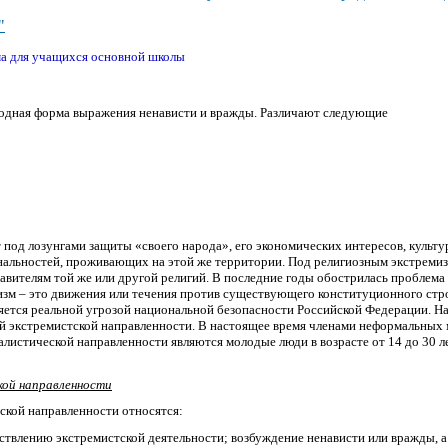
"
ма для учащихся основной школы
родная форма выражения ненависти и вражды. Различают следующие
под лозунгами защиты «своего народа», его экономических интересов, культур
нальностей, проживающих на этой же территории.
Под
религиозным экстреми
ителям той же или другой религий. В последние годы обострилась проблема
изм
– это движения или
течения против существующего конституционного стр
яется реальной угрозой национальной безопасности Российской Федерации. Н
экстремистской направленности. В настоящее время членами неформальных
листической направленности являются молодые люди в возрасте от 14 до 30 л
кой направленности
ской направленности относятся:
твлению экстремистской деятельности; возбуждение ненависти или вражды, а