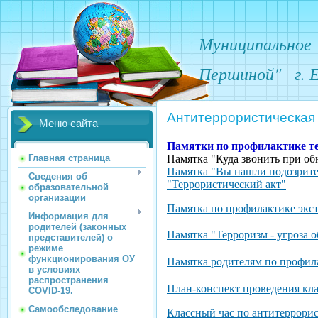
Муниципальное
Першиной"
г. 
Антитеррористическая
Меню сайта
Памятки по профилактике те
Главная страница
Памятка "Куда звонить при о
Памятка "Вы нашли подозрите
Сведения об
"Террористический акт"
образовательной
организации
Памятка по профилактике экст
Информация для
родителей (законных
Памятка "Терроризм - угроза 
представителей) о
режиме
функционирования ОУ
Памятка родителям по профил
в условиях
распространения
План-конспект проведения кла
COVID-19.
Самообследование
Классный час по
антитеррорис