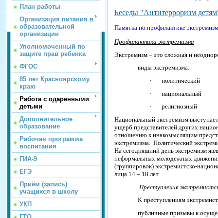
План работы
Беседы "Антитерроризм детям
Организация питания в
образовательной
П
амятка по профилактике экстремиз
организации
Профилактика экстремизма
Уполномоченный по
защите прав ребенка
Экстремизм
– это сложная и неодно
ФГОС
виды экстремизма:
85 лет Красноярскому
·
политический
краю
·
национальный
Работа с одаренными
детьми
·
религиозный
Дополнительное
Национальный экстремизм
выступает 
образование
ущерб представителей других нацио
отношению к инакомыслящим представ
Рабочая программа
экстремизма.
Политический экстрем
воспитания
На сегодняшний день экстремизм явл
неформальных молодежных движений 
ГИА-9
(группировок) экстремистско-национа
ЕГЭ
лица 14 – 18 лет.
Приём (запись)
Преступления экстремистс
учащихся в школу
К преступлениям экстремист
УКП
публичные призывы к осущес
ГТО