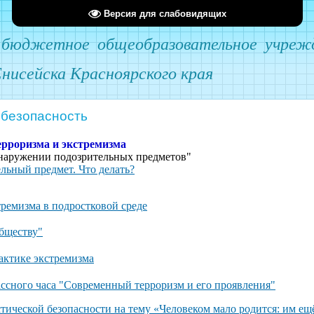
Версия для слабовидящих
 бюджетное общеобразовательное учре
Енисейска Красноярского края
 безопасность
рроризма и экстремизма
бнаружении подозрительных предметов"
льный предмет. Что делать?
ремизма в подростковой среде
обществу"
актике экстремизма
ссного часа "Современный терроризм и его проявления"
тической безопасности на тему «Человеком мало родится: им ещё