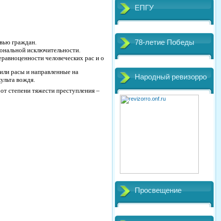
ЕПГУ
овью граждан.
78-летие Победы
иональной исключительности.
еравноценности человеческих рас и о
или расы и направленные на
Народный ревизорро
ульта вождя.
 от степени тяжести преступления –
Просвещение