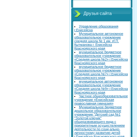
Друзья сайта
Управление образования
г.Енисейска
Муниципальное автономное
образовательное учреждение
средняя школа № 1 им. И.П.
Кытманова г. Енисейска
Красноярского края
муниципальное бюджетное
образовательное учреждение
«Средняя школа №2» г.Енисейска
Красноярского края
муниципальное бюджетное
образовательное учреждение
«Средняя школа №7» г.Енисейска
Красноярского края
муниципальное автономное
образовательное учреждение
«Средняя школа №9» г.Енисейска
Красноярского края
Частное общеобразовательное
учреждение «Енисейская
православная гимназия»
Муниципальное бюджетное
дошкольное образовательное
учреждение "Детский сад №1
"Золотой ключик"
общеразвивающего вида с
приоритетным осуществлением
деятельности по соци-ально-
личностному развитию детей
г.Енисейска Красноярского края