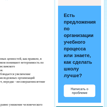
Есть
предложения
по
организации
учебного
процесса
или знаете,
ных ценностей, как правило, в
как сделать
змом
понимают нетерпимость по
 исламского
школу
оя.
аблюдается увеличение
лучше?
 молодежных организаций
ет, нередко - несовершеннолетние
Написать о
проблеме
 равно унижение человеческого