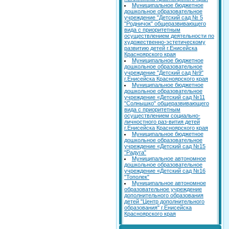
Муниципальное бюджетное
дошкольное образовательное
учреждение "Детский сад № 5
"Родничок" общеразвивающего
вида с приоритетным
осуществлением деятельности по
художественно-эстетическому
развитию детей г.Енисейска
Красноярского края
Муниципальное бюджетное
дошкольное образовательное
учреждение "Детский сад №9"
г.Енисейска Красноярского края
Муниципальное бюджетное
дошкольное образовательное
учреждение «Детский сад №11
"Солнышко" общеразвивающего
вида с приоритетным
осуществлением социально-
личностного раз-вития детей
г.Енисейска Красноярского края
Муниципальное бюджетное
дошкольное образовательное
учреждение «Детский сад №15
"Радуга"
Муниципальное автономное
дошкольное образовательное
учреждение «Детский сад №16
"Тополек"
Муниципальное автономное
образовательное учреждение
дополнительного образования
детей "Центр дополнительного
образования" г.Енисейска
Красноярского края