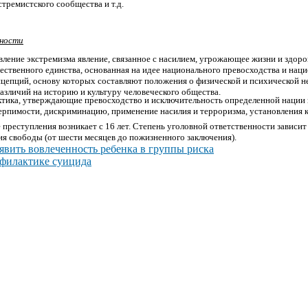
стремистского сообщества и т.д.
ьности
вление экстремизма явление, связанное с насилием, угрожающее жизни и здор
ественного единства, основанная на идее национального превосходства и нац
нцепций, основу которых составляют положения о физической и психической н
зличий на историю и культуру человеческого общества.
актика, утверждающие превосходство и исключительность определенной нации 
рпимости, дискриминацию, применение насилия и терроризма, установления к
 преступления возникает с 16 лет.
Степень уголовной ответственности зависит
ия свободы (от шести месяцев до пожизненного заключения).
явить вовлеченность ребенка в группы риска
офилактике суицида